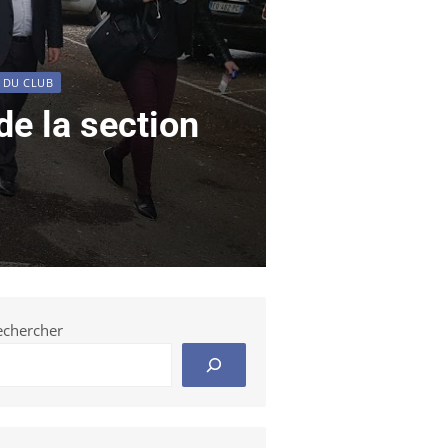
E DU CLUB
e la section
!
echercher