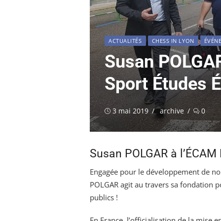
ACTUALITÉS
CHESS IN LYON
ÉVÉN
Susan POLGAR 
Sport Études É
Publié
Auteur/autrice
3 mai 2019
archive
0
le
Susan POLGAR à l’ÉCAM L
Engagée pour le développement de nom
POLGAR agit au travers sa fondation po
publics !
En France, l’officialisation de la mise