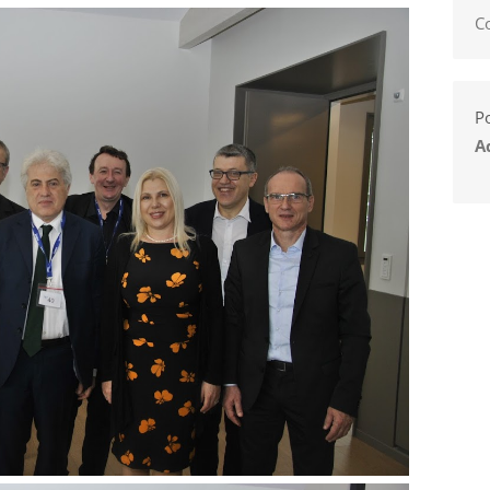
C
Po
A