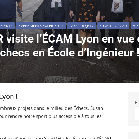
EMENTS
ÉVÉNEMENTS EXTÉRIEURS
NOS PROJETS
SUSAN POLGAR
VI
visite l’ÉCAM Lyon en vue d
checs en École d’Ingénieur 
yon !
R
breux projets dans le milieu des Échecs, Susan
ur rendre notre sport plus accessible à tous les
 en place d’une section Sport/Études Échecs par l’ÉCAM