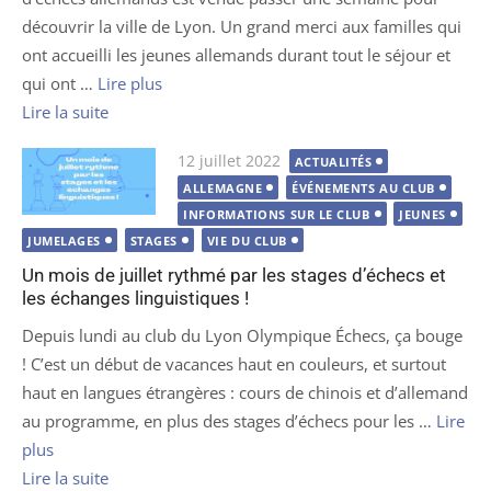
découvrir la ville de Lyon. Un grand merci aux familles qui
ont accueilli les jeunes allemands durant tout le séjour et
qui ont …
Lire plus
Lire la suite
Publié
12 juillet 2022
ACTUALITÉS
le
ALLEMAGNE
ÉVÉNEMENTS AU CLUB
INFORMATIONS SUR LE CLUB
JEUNES
JUMELAGES
STAGES
VIE DU CLUB
Un mois de juillet rythmé par les stages d’échecs et
les échanges linguistiques !
Depuis lundi au club du Lyon Olympique Échecs, ça bouge
! C’est un début de vacances haut en couleurs, et surtout
haut en langues étrangères : cours de chinois et d’allemand
au programme, en plus des stages d’échecs pour les …
Lire
plus
Lire la suite