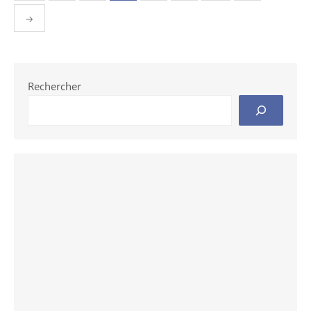
des
publications
→
Rechercher