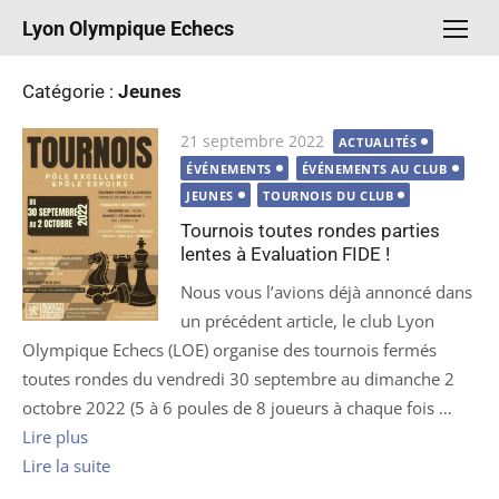
Aller
Lyon Olympique Echecs
au
contenu
Catégorie :
Jeunes
Publié
21 septembre 2022
ACTUALITÉS
le
ÉVÉNEMENTS
ÉVÉNEMENTS AU CLUB
JEUNES
TOURNOIS DU CLUB
Tournois toutes rondes parties
lentes à Evaluation FIDE !
Nous vous l’avions déjà annoncé dans
un précédent article, le club Lyon
Olympique Echecs (LOE) organise des tournois fermés
toutes rondes du vendredi 30 septembre au dimanche 2
octobre 2022 (5 à 6 poules de 8 joueurs à chaque fois …
Lire plus
Lire la suite