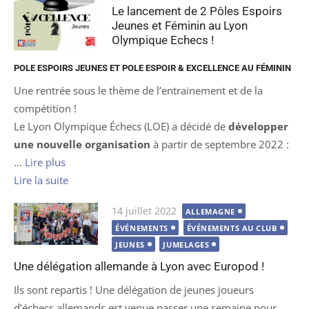
Le lancement de 2 Pôles Espoirs
Jeunes et Féminin au Lyon
Olympique Echecs !
POLE ESPOIRS JEUNES ET POLE ESPOIR & EXCELLENCE AU FÉMININ
Une rentrée sous le thème de l’entrainement et de la
compétition !
Le Lyon Olympique Échecs (LOE) a décidé de
développer
une nouvelle organisation
à partir de septembre 2022 :
…
Lire plus
Lire la suite
Publié
14 juillet 2022
ALLEMAGNE
le
ÉVÉNEMENTS
ÉVÉNEMENTS AU CLUB
JEUNES
JUMELAGES
Une délégation allemande à Lyon avec Europod !
Ils sont repartis ! Une délégation de jeunes joueurs
d’échecs allemands est venue passer une semaine pour