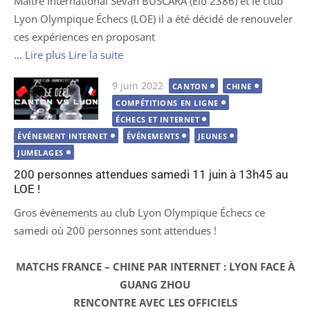
Maître International Sevan BUSCARA (Elo 2386) et le club
Lyon Olympique Échecs (LOE) il a été décidé de renouveler
ces expériences en proposant
…
Lire plus
Lire la suite
Publié
9 juin 2022
CANTON
CHINE
le
COMPÉTITIONS EN LIGNE
ÉCHECS ET INTERNET
ÉVÉNEMENT INTERNET
ÉVÉNEMENTS
JEUNES
JUMELAGES
200 personnes attendues samedi 11 juin à 13h45 au
LOE !
Gros évènements au club Lyon Olympique Échecs ce
samedi où 200 personnes sont attendues !
MATCHS FRANCE – CHINE PAR INTERNET : LYON FACE À
GUANG ZHOU
RENCONTRE AVEC LES OFFICIELS