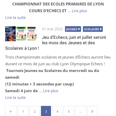
CHAMPIONNAT DES ECOLES PRIMAIRES DE LYON
COURS D’ECHECS ET
…
Lire plus
Lire la suite
Publié
31 mai 2022
JEUNES
SCOLAIRE
le
Jeu d’Echecs, juin et juillet seront
les mois des Jeunes et des
Scolaires à Lyon !
Trois championnats scolaires et jeunes d’Échecs auront lieu
durant ce mois de juin au club Lyon Olympique Echecs !
Tournois Jeunes ou Scolaires du mercredi ou du
samedi
(12 minutes + 3 secondes par coup)
Samedi 4 juin de
…
Lire plus
Lire la suite
Pagination
←
1
2
3
4
5
…
8