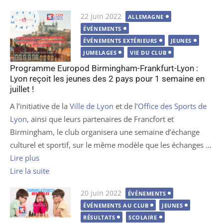
Publié
22 juin 2022
ALLEMAGNE
le
ÉVÉNEMENTS
ÉVÉNEMENTS EXTÉRIEURS
JEUNES
JUMELAGES
VIE DU CLUB
Programme Europod Birmingham-Frankfurt-Lyon :
Lyon reçoit les jeunes des 2 pays pour 1 semaine en
juillet !
A l’initiative de la
Ville de Lyon
et de l’
Office des Sports de
Lyon
, ainsi que leurs partenaires de Francfort et
Birmingham, le club organisera une semaine d’échange
culturel et sportif, sur le même modèle que les échanges …
Lire plus
Lire la suite
Publié
20 juin 2022
ÉVÉNEMENTS
le
ÉVÉNEMENTS AU CLUB
JEUNES
RÉSULTATS
SCOLAIRE