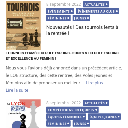
Publié
8 septembre 2022
ACTUALITÉS
le
ÉVÉNEMENTS
ÉVÉNEMENTS AU CLUB
FÉMININES
JEUNES
Nouveautés ! Des tournois lents à
la rentrée !
TOURNOIS FERMÉS DU POLE ESPOIRS JEUNES & DU POLE ESPOIRS
ET EXCELLENCE AU FEMININ !
Nous vous l’avions déjà annoncé dans un précédent article,
le LOE structure, dès cette rentrée, des Pôles jeunes et
féminins afin de proposer un meilleur …
Lire plus
Lire la suite
Publié
8 septembre 2022
ACTUALITÉS
le
COMPÉTITIONS EN ÉQUIPES
ÉQUIPES FÉMININES
ÉQUIPES JEUNES
FÉMININES
JEUNES