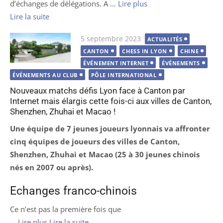
d’échanges de délégations. A …
Lire plus
Lire la suite
Publié
5 septembre 2023
ACTUALITÉS
le
CANTON
CHESS IN LYON
CHINE
ÉVÉNEMENT INTERNET
ÉVÉNEMENTS
ÉVÉNEMENTS AU CLUB
PÔLE INTERNATIONAL
Nouveaux matchs défis Lyon face à Canton par
Internet mais élargis cette fois-ci aux villes de Canton,
Shenzhen, Zhuhai et Macao !
Une équipe de 7 jeunes joueurs lyonnais va affronter
cinq équipes de joueurs des villes de Canton,
Shenzhen, Zhuhai et Macao (25 à 30 jeunes chinois
nés en 2007 ou après).
Echanges franco-chinois
Ce n’est pas la première fois que
…
Lire plus
Lire la suite