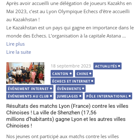
Après avoir accueilli une délégation de joueurs Kazakhs en
Mai 2023, c’est au Lyon Olympique Echecs d’être accueilli
au Kazakhstan !
Le Kazakhstan est un pays qui gagne en importance dans le
monde des Echecs. L’organisation à la capitale Astana …
Lire plus
Lire la suite
Publié
18 septembre 2023
ACTUALITÉS
le
CANTON
CHINE
ÉCHECS ET INTERNET
ÉVÉNEMENT INTERNET
ÉVÉNEMENTS
ÉVÉNEMENTS AU CLUB
JUMELAGES
PÔLE INTERNATIONAL
Résultats des matchs Lyon (France) contre les villes
Chinoises ! La ville de Shenzhen (17,56
millions d’habitants) gagne Lyon et les autres villes
Chinoises !
Nos jeunes ont participé aux matchs contre les villes