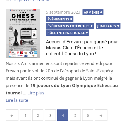
Publié
5 septembre 2023
ARMÉNIE
le
ÉVÉNEMENTS
ÉVÉNEMENTS EXTÉRIEURS
JUMELAGES
PÔLE INTERNATIONAL
Accueil d’Erevan : pari gagné pour
Massis Club d’Échecs et le
collectif Chess In Lyon !
Nos six Amis arméniens sont repartis ce vendredi pour
Erevan par le vol de 20h de l’aéroport de Saint-Exupéry
mais avant ils ont continué de gagner à Lyon malgré la
présence de
19 joueurs du Lyon Olympique Echecs au
tournoi
…
Lire plus
Lire la suite
Pagination
←
1
2
3
4
5
6
→
des