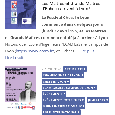
Les Maîtres et Grands Maîtres
d’Echecs arrivent à Lyon !
Le Festival Chess In Lyon
commence dans quelques jours
(lundi 22 avril 15h) et les Maîtres
et Grands Maîtres commencent déjà à arriver à Lyon
.
Notons que l’Ecole d’Ingénieurs l’ECAM LaSalle, campus de
Lyon (
https://www.ecam.fr/
) et l’Echecs …
Lire plus
Lire la suite
Publié
2 avril 2024
ACTUALITÉS
le
CHAMPIONNAT DE LYON
CHESS IN LYON
ECAM LASALLE CAMPUS DE LYON
ÉVÉNEMENTS
ÉVÉNEMENTS EXTÉRIEURS
JUMELAGES
OPENS INTERNATIONAUX
PÔLE INTERNATIONAL