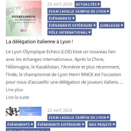
Publié
25 avril 2024
ACTUALITÉS
le
ECAM LASALLE CAMPUS DE LYON
ÉVÉNEMENTS
ÉVÉNEMENTS EXTÉRIEURS
JUMELAGES
PÔLE INTERNATIONAL
La délégation italienne à Lyon !
Le Lyon Olympique Echecs (LOE) tisse un nouveau lien
avec les échanges internationaux. Après la Chine,
l’Allemagne, le Kazakhstan, l’Arménie et plus récemment,
l’Inde, le championnat de Lyon Henri RINCK est l’occasion
pour nous d’accueillir une délégation de joueurs italiens …
Lire plus
Lire la suite
Publié
22 avril 2024
le
ECAM LASALLE CAMPUS DE LYON
ÉVÉNEMENTS
ÉVÉNEMENTS EXTÉRIEURS
NOS PROJETS