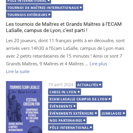
PÔLE INTERNATIONAL
TOURNOI DE MAÎTRES INTERNATIONAUX
TOURNOIS EXTÉRIEURS
Les tournois de Maîtres et Grands Maîtres à l’ECAM
LaSalle, campus de Lyon, c’est parti !
Les 20 joueurs, dont 11 français prêts à en découdre, sont
arrivés vers 14h30 à l’Ecam LaSalle, campus de Lyon mais
avec 2 petits retardataires de 15 minutes ! Ainsi ce sont 7
Grands Maîtres, 9 Maîtres et 4 Maîtres …
Lire plus
Lire la suite
Publié
19 avril 2024
ACTUALITÉS
le
CHESS IN LYON
ECAM LASALLE CAMPUS DE LYON
ÉVÉNEMENTS
ÉVÉNEMENTS EXTÉRIEURS
JUMELAGES
NOS PARTENAIRES
PÔLE INTERNATIONAL