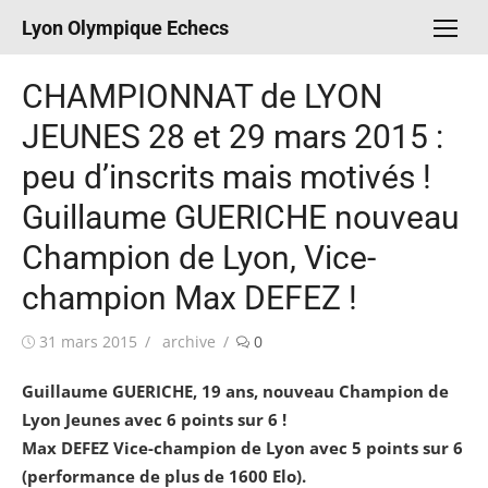
Aller
Lyon Olympique Echecs
au
contenu
CHAMPIONNAT de LYON
JEUNES 28 et 29 mars 2015 :
peu d’inscrits mais motivés !
Guillaume GUERICHE nouveau
Champion de Lyon, Vice-
champion Max DEFEZ !
Publié
Auteur/autrice
31 mars 2015
archive
0
le
Guillaume GUERICHE, 19 ans, nouveau Champion de
Lyon Jeunes avec 6 points sur 6 !
Max DEFEZ Vice-champion de Lyon avec 5 points sur 6
(performance de plus de 1600 Elo).