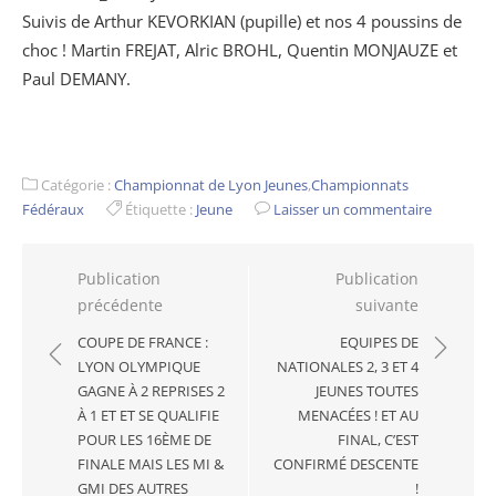
Suivis de Arthur KEVORKIAN (pupille) et nos 4 poussins de
choc ! Martin FREJAT, Alric BROHL, Quentin MONJAUZE et
Paul DEMANY.
Catégorie :
Championnat de Lyon Jeunes
,
Championnats
Fédéraux
Étiquette :
Jeune
Laisser un commentaire
Navigation
Publication
Publication
précédente
suivante
de
l’article
COUPE DE FRANCE :
EQUIPES DE
LYON OLYMPIQUE
NATIONALES 2, 3 ET 4
GAGNE À 2 REPRISES 2
JEUNES TOUTES
À 1 ET ET SE QUALIFIE
MENACÉES ! ET AU
POUR LES 16ÈME DE
FINAL, C’EST
FINALE MAIS LES MI &
CONFIRMÉ DESCENTE
GMI DES AUTRES
!