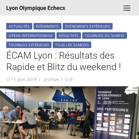
Aller
Lyon Olympique Echecs
au
contenu
ACTUALITÉS
ÉVÉNEMENTS
ÉVÉNEMENTS EXTÉRIEURS
OPENS INTERNATIONAUX
RÉSULTATS
TOURNOIS DU SAMEDI
TOURNOIS EXTÉRIEURS
TOUS LES SAMEDIS
ÉCAM Lyon : Résultats des
Rapide et Blitz du weekend !
Publié
Auteur/autrice
11 juin 2019
archive
0
le