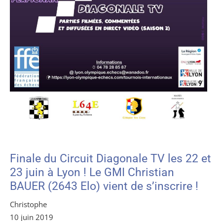
Finale du Circuit Diagonale TV les 22 et
23 juin à Lyon ! Le GMI Christian
BAUER (2643 Elo) vient de s’inscrire !
Christophe
10 juin 2019