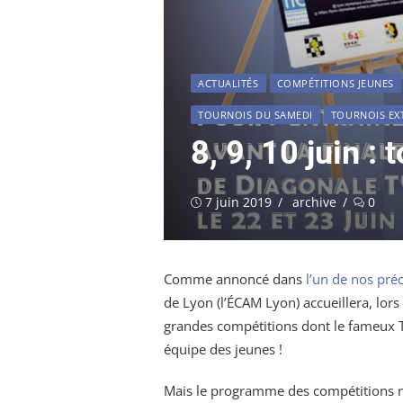
ACTUALITÉS
COMPÉTITIONS JEUNES
TOURNOIS DU SAMEDI
TOURNOIS EX
8, 9, 10 juin :
Publié
Auteur/autrice
7 juin 2019
archive
0
le
Comme annoncé dans
l’un de nos préc
de Lyon (l’ÉCAM Lyon) accueillera, lor
grandes compétitions dont le fameux T
équipe des jeunes !
Mais le programme des compétitions ne