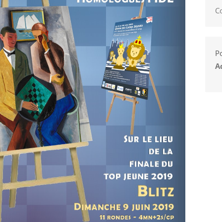
C
Po
A