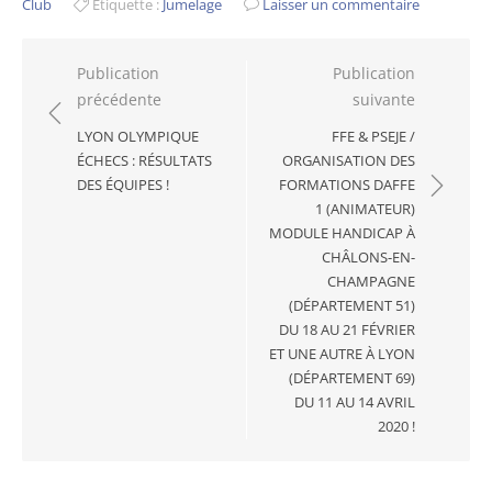
Club
Étiquette :
Jumelage
Laisser un commentaire
Navigation
Publication
Publication
précédente
suivante
de
l’article
LYON OLYMPIQUE
FFE & PSEJE /
ÉCHECS : RÉSULTATS
ORGANISATION DES
DES ÉQUIPES !
FORMATIONS DAFFE
1 (ANIMATEUR)
MODULE HANDICAP À
CHÂLONS-EN-
CHAMPAGNE
(DÉPARTEMENT 51)
DU 18 AU 21 FÉVRIER
ET UNE AUTRE À LYON
(DÉPARTEMENT 69)
DU 11 AU 14 AVRIL
2020 !