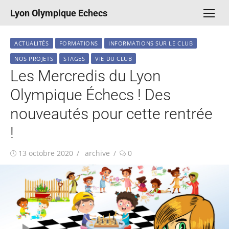
Aller
Lyon Olympique Echecs
au
contenu
ACTUALITÉS
FORMATIONS
INFORMATIONS SUR LE CLUB
NOS PROJETS
STAGES
VIE DU CLUB
Les Mercredis du Lyon
Olympique Échecs ! Des
nouveautés pour cette rentrée
!
Publié
Auteur/autrice
13 octobre 2020
archive
0
le