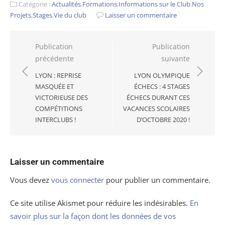
Catégorie :
Actualités
,
Formations
,
Informations sur le Club
,
Nos
Projets
,
Stages
,
Vie du club
Laisser un commentaire
Navigation
Publication
Publication
précédente
suivante
de
l’article
LYON : REPRISE
LYON OLYMPIQUE
MASQUÉE ET
ÉCHECS : 4 STAGES
VICTORIEUSE DES
ÉCHECS DURANT CES
COMPÉTITIONS
VACANCES SCOLAIRES
INTERCLUBS !
D’OCTOBRE 2020 !
Laisser un commentaire
Vous devez
vous connecter
pour publier un commentaire.
Ce site utilise Akismet pour réduire les indésirables.
En
savoir plus sur la façon dont les données de vos