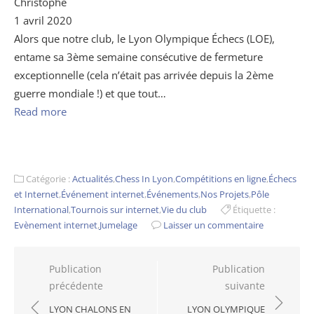
Christophe
1 avril 2020
Alors que notre club, le Lyon Olympique Échecs (LOE),
entame sa 3ème semaine consécutive de fermeture
exceptionnelle (cela n’était pas arrivée depuis la 2ème
guerre mondiale !) et que tout…
Read more
Catégorie :
Actualités
,
Chess In Lyon
,
Compétitions en ligne
,
Échecs
et Internet
,
Événement internet
,
Événements
,
Nos Projets
,
Pôle
International
,
Tournois sur internet
,
Vie du club
Étiquette :
Evènement internet
,
Jumelage
Laisser un commentaire
Navigation
Publication
Publication
précédente
suivante
de
l’article
LYON CHALONS EN
LYON OLYMPIQUE