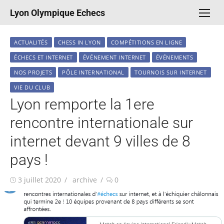
Aller
Lyon Olympique Echecs
au
contenu
ACTUALITÉS
CHESS IN LYON
COMPÉTITIONS EN LIGNE
ÉCHECS ET INTERNET
ÉVÉNEMENT INTERNET
ÉVÉNEMENTS
NOS PROJETS
PÔLE INTERNATIONAL
TOURNOIS SUR INTERNET
VIE DU CLUB
Lyon remporte la 1ere
rencontre internationale sur
internet devant 9 villes de 8
pays !
Publié
Auteur/autrice
3 juillet 2020
archive
0
le