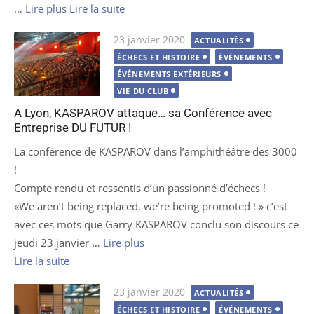
…
Lire plus
Lire la suite
Publié
23 janvier 2020
ACTUALITÉS
le
ÉCHECS ET HISTOIRE
ÉVÉNEMENTS
ÉVÉNEMENTS EXTÉRIEURS
VIE DU CLUB
A Lyon, KASPAROV attaque… sa Conférence avec
Entreprise DU FUTUR !
La conférence de KASPAROV dans l’amphithéâtre des 3000
!
Compte rendu et ressentis d’un passionné d’échecs !
«We aren’t being replaced, we’re being promoted ! » c’est
avec ces mots que Garry KASPAROV conclu son discours ce
jeudi 23 janvier …
Lire plus
Lire la suite
Publié
23 janvier 2020
ACTUALITÉS
le
ÉCHECS ET HISTOIRE
ÉVÉNEMENTS