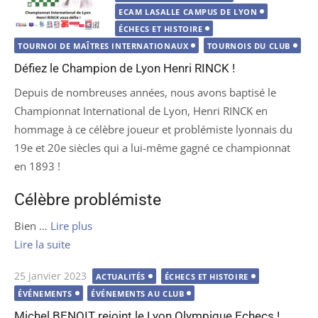
ECAM LASALLE CAMPUS DE LYON
ÉCHECS ET HISTOIRE
TOURNOI DE MAÎTRES INTERNATIONAUX
TOURNOIS DU CLUB
Défiez le Champion de Lyon Henri RINCK !
Depuis de nombreuses années, nous avons baptisé le
Championnat International de Lyon, Henri RINCK en
hommage à ce célèbre joueur et problémiste lyonnais du
19e et 20e siècles qui a lui-même gagné ce championnat
en 1893 !
Célèbre problémiste
Bien …
Lire plus
Lire la suite
Publié
25 janvier 2023
ACTUALITÉS
ÉCHECS ET HISTOIRE
le
ÉVÉNEMENTS
ÉVÉNEMENTS AU CLUB
Michel BENOIT rejoint le Lyon Olympique Echecs !