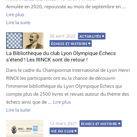
Annulée en 2020, repoussée au mois de septembre en …
Lire plus
Lire la suite
Publié
30 avril 2022
ACTUALITÉS
le
ÉCHECS ET HISTOIRE
La Bibliothèque du club Lyon Olympique Échecs
s’étend ! Les RINCK sont de retour !
Dans le cadre du Championnat International de Lyon Henri
RINCK les participants ont eu la chance de découvrir
l’immense bibliothèque du Lyon Olympique Échecs qui
compte plus de 2500 livres et revues autour du thème des
échecs ainsi que de …
Lire plus
Lire la suite
Publié
12 mars 2021
ÉCHECS ET HISTOIRE
le
VIE DU CLUB