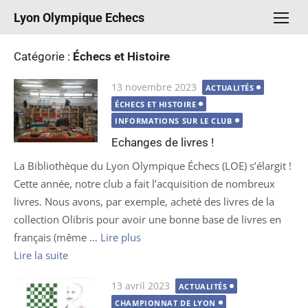
Aller
Lyon Olympique Echecs
au
contenu
Catégorie :
Échecs et Histoire
Publié
13 novembre 2023
ACTUALITÉS
le
ÉCHECS ET HISTOIRE
INFORMATIONS SUR LE CLUB
Echanges de livres !
La Bibliothèque du Lyon Olympique Échecs (LOE) s’élargit !
Cette année, notre club a fait l’acquisition de nombreux
livres. Nous avons, par exemple, acheté des livres de la
collection Olibris pour avoir une bonne base de livres en
français (même …
Lire plus
Lire la suite
Publié
13 avril 2023
ACTUALITÉS
le
CHAMPIONNAT DE LYON