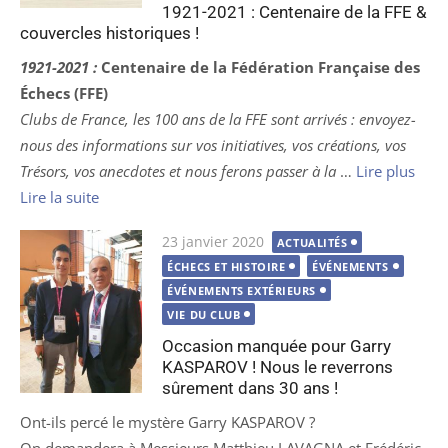
1921-2021 : Centenaire de la FFE &
couvercles historiques !
1921-2021 :
Centenaire de la Fédération Française des
Échecs (FFE)
Clubs de France, les 100 ans de la FFE sont arrivés : envoyez-
nous des informations sur vos initiatives, vos créations, vos
Trésors, vos anecdotes et nous ferons passer à la
…
Lire plus
Lire la suite
Publié
23 janvier 2020
ACTUALITÉS
le
ÉCHECS ET HISTOIRE
ÉVÉNEMENTS
ÉVÉNEMENTS EXTÉRIEURS
VIE DU CLUB
Occasion manquée pour Garry
KASPAROV ! Nous le reverrons
sûrement dans 30 ans !
Ont-ils percé le mystère Garry KASPAROV ?