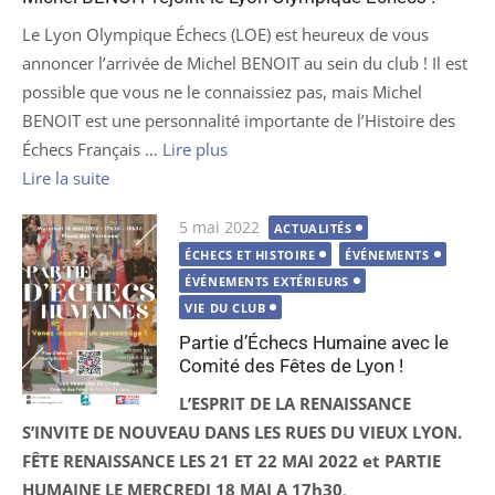
Le Lyon Olympique Échecs (LOE) est heureux de vous
annoncer l’arrivée de Michel BENOIT au sein du club ! Il est
possible que vous ne le connaissiez pas, mais Michel
BENOIT est une personnalité importante de l’Histoire des
Échecs Français …
Lire plus
Lire la suite
Publié
5 mai 2022
ACTUALITÉS
le
ÉCHECS ET HISTOIRE
ÉVÉNEMENTS
ÉVÉNEMENTS EXTÉRIEURS
VIE DU CLUB
Partie d’Échecs Humaine avec le
Comité des Fêtes de Lyon !
L’ESPRIT DE LA RENAISSANCE
S’INVITE DE NOUVEAU DANS LES RUES DU VIEUX LYON.
FÊTE RENAISSANCE LES 21 ET 22 MAI 2022 et PARTIE
HUMAINE LE MERCREDI 18 MAI A 17h30
.