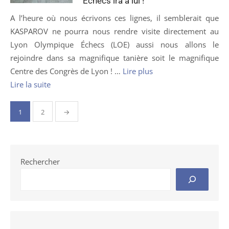
Échecs ira à lui !
A l’heure où nous écrivons ces lignes, il semblerait que
KASPAROV ne pourra nous rendre visite directement au
Lyon Olympique Échecs (LOE) aussi nous allons le
rejoindre dans sa magnifique tanière soit le magnifique
Centre des Congrès de Lyon ! …
Lire plus
Lire la suite
Pagination
1
2
→
des
publications
Rechercher