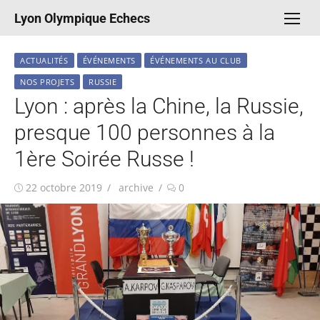
Aller
Lyon Olympique Echecs
au
contenu
ACTUALITÉS
ÉVÉNEMENTS
ÉVÉNEMENTS AU CLUB
NOS PROJETS
RUSSIE
Lyon : après la Chine, la Russie,
presque 100 personnes à la
1ère Soirée Russe !
Publié
Auteur/autrice
22 octobre 2019
archive
0
le