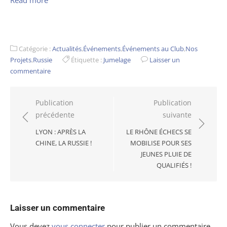
Catégorie :
Actualités
,
Événements
,
Événements au Club
,
Nos
Projets
,
Russie
Étiquette :
Jumelage
Laisser un
commentaire
Navigation
Publication
Publication
précédente
suivante
de
l’article
LYON : APRÈS LA
LE RHÔNE ÉCHECS SE
CHINE, LA RUSSIE !
MOBILISE POUR SES
JEUNES PLUIE DE
QUALIFIÉS !
Laisser un commentaire
Vous devez
vous connecter
pour publier un commentaire.