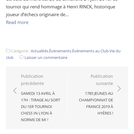
tournoi qui rend hommage à Henri RINCK, historique
joueur d’échecs originaire de…
Read more
Catégorie :
Actualités
,
Événements
,
Événements au Club
,
Vie du
club
Laisser un commentaire
Navigation
Publication
Publication
précédente
suivante
de
l’article
SAMEDI 13 AVRIL À
1785 JEUNES AU
17H : TIRAGE AU SORT
CHAMPIONNAT DE
DU 1ER TOURNOI
FRANCE 2019 À
CHESS IN LYON À
HYÈRES !
NORME DE MI !