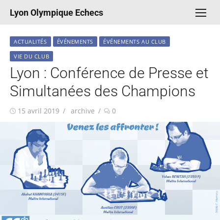
Aller
Lyon Olympique Echecs
au
contenu
ACTUALITÉS
ÉVÉNEMENTS
ÉVÉNEMENTS AU CLUB
VIE DU CLUB
Lyon : Conférence de Presse et
Simultanées des Champions
Publié
Auteur/autrice
15 avril 2019
archive
0
le