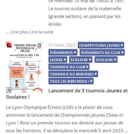
ce mercredi 10 mai de 14h30 à 18h !
Le tournoi scolaire de la maternelle
(grande section), en passant par les
écoles
…
Lire plus
Lire la suite
Publié
17 mars 2023
COMPÉTITIONS JEUNES
le
ÉVÉNEMENTS
ÉVÉNEMENTS AU CLUB
JEUNES
SCOLAIRE
SCOLAIRE
TOURNOIS DU CLUB
TOURNOIS DU MERCREDI
TOUS LES MERCREDIS !
Lancement de 3 tournois Jeunes et
Scolaires !
Le Lyon Olympique Échecs (LOE) a le plaisir de vous
annoncer le lancement de Championnats Jeunes Chess in
Lyon ! Ainsi un premier tournoi est destiné aux jeunes de
tous les horizons. Il se déroulera le mercredi 5 avril 2023 …