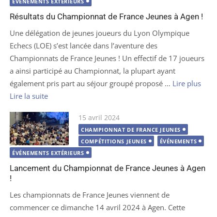
ÉVÉNEMENTS EXTÉRIEURS
Résultats du Championnat de France Jeunes à Agen !
Une délégation de jeunes joueurs du Lyon Olympique
Echecs (LOE) s’est lancée dans l’aventure des
Championnats de France Jeunes ! Un effectif de 17 joueurs
a ainsi participé au Championnat, la plupart ayant
également pris part au séjour groupé proposé …
Lire plus
Lire la suite
Publié
15 avril 2024
le
CHAMPIONNAT DE FRANCE JEUNES
COMPÉTITIONS JEUNES
ÉVÉNEMENTS
ÉVÉNEMENTS EXTÉRIEURS
Lancement du Championnat de France Jeunes à Agen
!
Les championnats de France Jeunes viennent de
commencer ce dimanche 14 avril 2024 à Agen. Cette