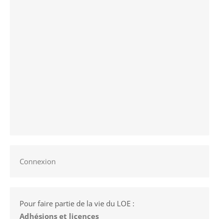
Connexion
Pour faire partie de la vie du LOE :
Adhésions et licences