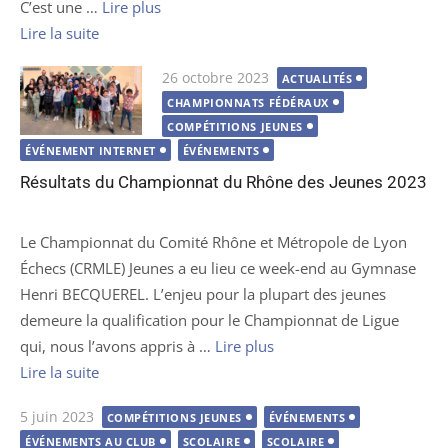
C’est une …
Lire plus
Lire la suite
Publié
26 octobre 2023
ACTUALITÉS
le
CHAMPIONNATS FÉDÉRAUX
COMPÉTITIONS JEUNES
ÉVÉNEMENT INTERNET
ÉVÉNEMENTS
Résultats du Championnat du Rhône des Jeunes 2023
Le Championnat du Comité Rhône et Métropole de Lyon
Échecs (CRMLE) Jeunes a eu lieu ce week-end au Gymnase
Henri BECQUEREL. L’enjeu pour la plupart des jeunes
demeure la qualification pour le Championnat de Ligue
qui, nous l’avons appris à …
Lire plus
Lire la suite
Publié
5 juin 2023
COMPÉTITIONS JEUNES
ÉVÉNEMENTS
le
ÉVÉNEMENTS AU CLUB
SCOLAIRE
SCOLAIRE